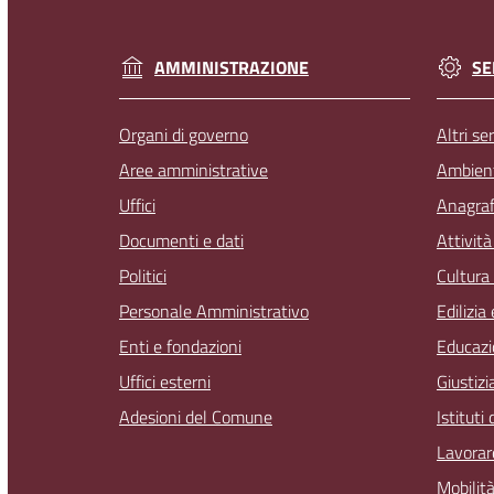
AMMINISTRAZIONE
SE
Organi di governo
Altri ser
Aree amministrative
Ambien
Uffici
Anagrafe
Documenti e dati
Attivit
Politici
Cultura
Personale Amministrativo
Edilizia
Enti e fondazioni
Educazi
Uffici esterni
Giustizi
Adesioni del Comune
Istituti
Lavorar
Mobilità