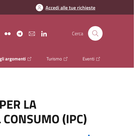
Accedi alle tue richieste
gram
YouTube
Flickr
Telegram
Newsletter
LinkedIn
Cerca
 gli argomenti
Turismo
Eventi
 PER LA
L CONSUMO (IPC)