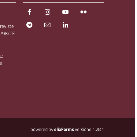
Facebook
Instagram
YouTube
Flickr
Telegram
Newsletter
LinkedIn
previste
03/98/CE
le
ne
powered by
elixForms
versione 1.28.1