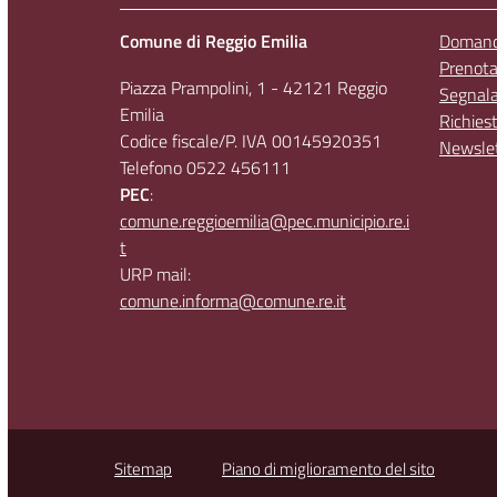
Comune di Reggio Emilia
Domande
Prenot
Piazza Prampolini, 1 - 42121 Reggio
Segnala
Emilia
Richies
Codice fiscale/P. IVA 00145920351
Newsle
Telefono 0522 456111
PEC
:
comune.reggioemilia@pec.municipio.re.i
t
URP mail:
comune.informa@comune.re.it
Sitemap
Piano di miglioramento del sito